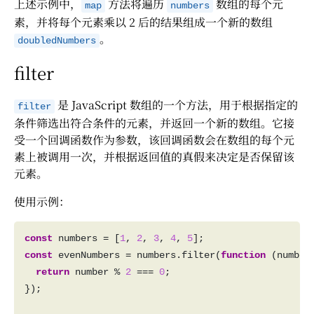
上述示例中，
方法将遍历
数组的每个元
map
numbers
素，并将每个元素乘以 2 后的结果组成一个新的数组
。
doubledNumbers
filter
是 JavaScript 数组的一个方法，用于根据指定的
filter
条件筛选出符合条件的元素，并返回一个新的数组。它接
受一个回调函数作为参数，该回调函数会在数组的每个元
素上被调用一次，并根据返回值的真假来决定是否保留该
元素。
使用示例：
const
 numbers = [
1
, 
2
, 
3
, 
4
, 
5
const
 evenNumbers = numbers.filter(
function
return
 number % 
2
 === 
0