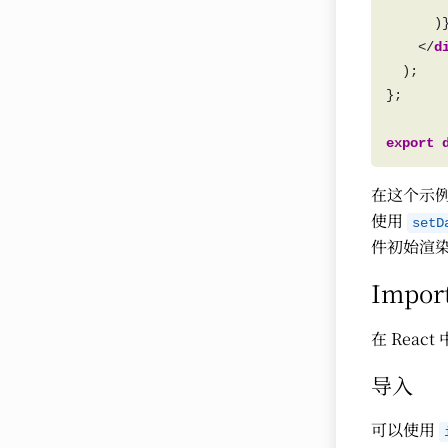
    </
d
export
在这个示
使用
setD
件初始渲
Import
在 Reac
导入
可以使用