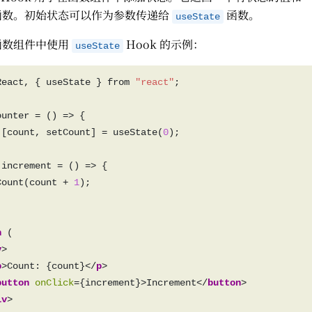
函数。初始状态可以作为参数传递给
函数。
useState
函数组件中使用
Hook 的示例：
useState
React, { useState } from 
"react"
 [count, setCount] = useState(
0
Count(count + 
1
n
v
p
>Count: {count}</
p
button
onClick
={increment}>Increment</
button
iv