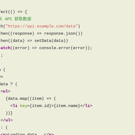
ch(
"https://api.example.com/data"
catch
n
v
 <
ul
     <
li
key
={item.id}>{item.name}</
li
 </
ul
 <
p
>Loading data...</
p