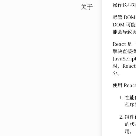
操作这些
关于
尽管 DO
DOM 可
能会导致
React 
解决直接操
JavaS
时，Rea
分。
使用 Rea
性能
程序
组件
的状
用。