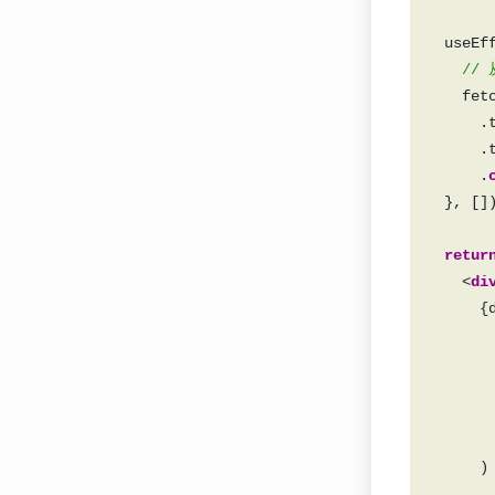
    fet
      .
retur
    <
di
       
       
       
       