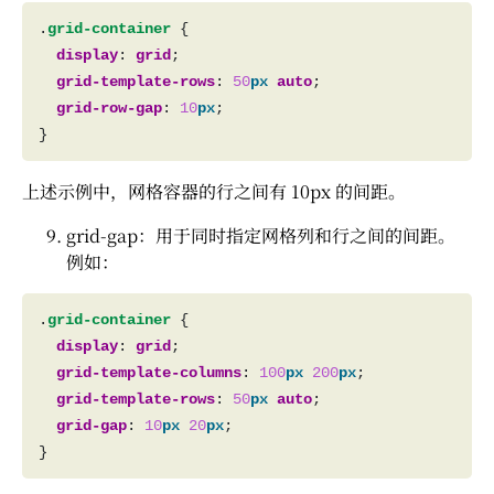
.
grid-container
display
: 
grid
grid-template-rows
: 
50
px
auto
grid-row-gap
: 
10
px
上述示例中，网格容器的行之间有 10px 的间距。
grid-gap：用于同时指定网格列和行之间的间距。
例如：
.
grid-container
display
: 
grid
grid-template-columns
: 
100
px
200
px
grid-template-rows
: 
50
px
auto
grid-gap
: 
10
px
20
px